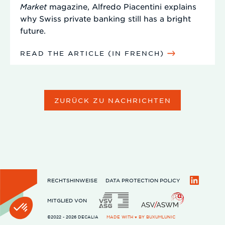
Market
magazine, Alfredo Piacentini explains
why Swiss private banking still has a bright
future.
READ THE ARTICLE (IN FRENCH)
ZURÜCK ZU NACHRICHTEN
RECHTSHINWEISE
DATA PROTECTION POLICY
LinkedIn
MITGLIED VON
©2022 - 2026 DECALIA
MADE WITH ♥ BY
BUXUMLUNIC