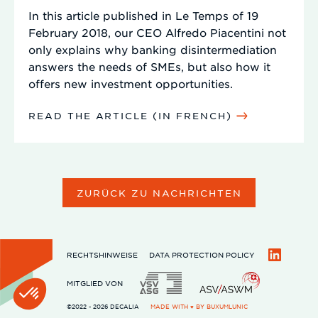
In this article published in Le Temps of 19
February 2018, our CEO Alfredo Piacentini not
only explains why banking disintermediation
answers the needs of SMEs, but also how it
offers new investment opportunities.
READ THE ARTICLE (IN FRENCH)
ZURÜCK ZU NACHRICHTEN
RECHTSHINWEISE
DATA PROTECTION POLICY
LinkedIn
MITGLIED VON
©2022 - 2026 DECALIA
MADE WITH ♥ BY
BUXUMLUNIC