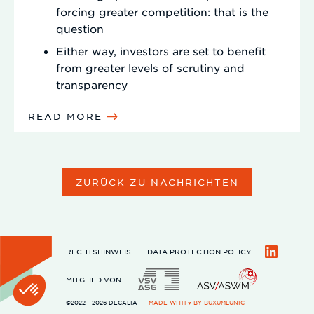
forcing greater competition: that is the
question
Either way, investors are set to benefit
from greater levels of scrutiny and
transparency
READ MORE
ZURÜCK ZU NACHRICHTEN
RECHTSHINWEISE
DATA PROTECTION POLICY
LinkedIn
MITGLIED VON
©2022 - 2026 DECALIA
MADE WITH ♥ BY
BUXUMLUNIC