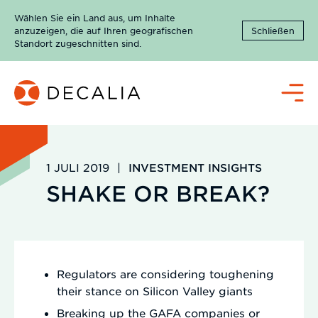
Zum
Wählen Sie ein Land aus, um Inhalte
Inhalt
anzuzeigen, die auf Ihren geografischen
Schließen
springen
Standort zugeschnitten sind.
Menü
1 JULI 2019
|
INVESTMENT INSIGHTS
SHAKE OR BREAK?
Regulators are considering toughening
their stance on Silicon Valley giants
Breaking up the GAFA companies or