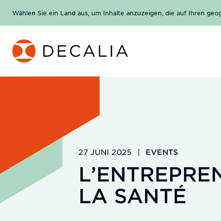
Zum
Wählen Sie ein Land aus, um Inhalte anzuzeigen, die auf Ihren geog
Inhalt
springen
27 JUNI 2025
|
EVENTS
L’ENTREPRE
LA SANTÉ