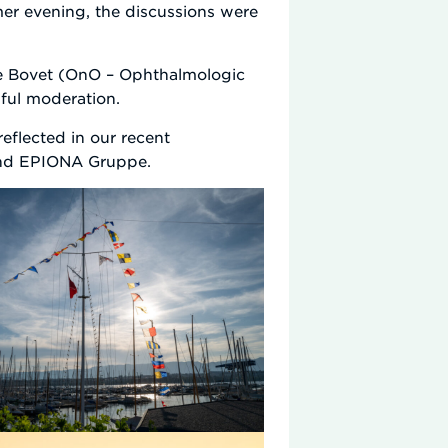
mer evening, the discussions were
ome Bovet (OnO – Ophthalmologic
llful moderation.
eflected in our recent
 and EPIONA Gruppe.