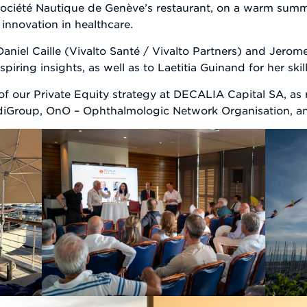
e Société Nautique de Genève’s restaurant, on a warm sum
 innovation in healthcare.
Daniel Caille (Vivalto Santé / Vivalto Partners) and Jer
piring insights, as well as to Laetitia Guinand for her ski
f our Private Equity strategy at DECALIA Capital SA, as r
MediGroup, OnO – Ophthalmologic Network Organisation,