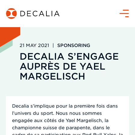
Skip
to
Menu
content
21 MAY 2021
|
SPONSORING
DECALIA S’ENGAGE
AUPRÈS DE YAEL
MARGELISCH
Decalia s’implique pour la première fois dans
l’univers du sport. Nous nous sommes
engagée aux côtés de Yael Margelisch, la
championne suisse de parapente, dans le
cadre de sa participation aux Red Bull Xalps, la