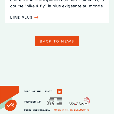
course “hike & fly” la plus exigeante au monde.
LIRE PLUS
BACK TO NEWS
DISCLAIMER
DATA
LinkedIn
MEMBER OF
©2022 - 2026 DECALIA
MADE WITH ♥ BY
BUXUMLUNIC