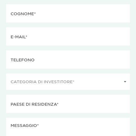
Cognome
(Obbligatorio)
E-
mail
(Obbligatorio)
Telefono
Categoria
di
investitore
Paese
(Obbligatorio)
di
residenza
Messaggio
(Obbligatorio)
(Obbligatorio)