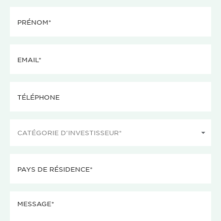
Prénom
(Nécessaire)
Email
(Nécessaire)
Téléphone
Catégorie
d'investisseur
(Nécessaire)
Pays
de
résidence
Message
(Nécessaire)
(Nécessaire)