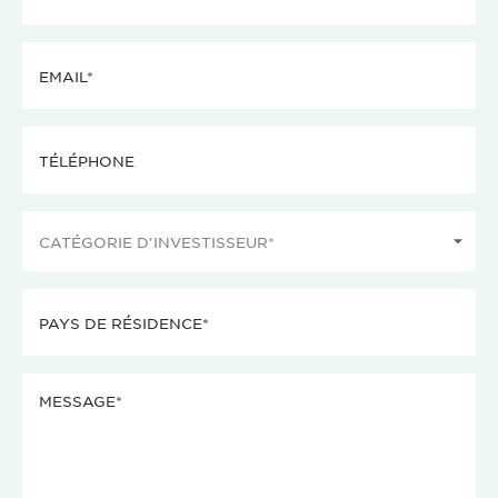
Email
(Nécessaire)
Téléphone
Catégorie
d'investisseur
(Nécessaire)
Pays
de
résidence
Message
(Nécessaire)
(Nécessaire)