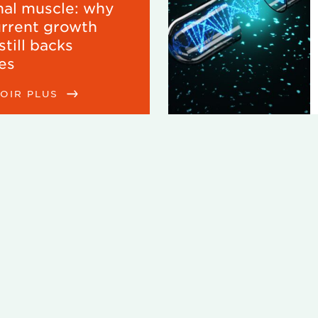
al muscle: why
urrent growth
still backs
ies
VOIR PLUS