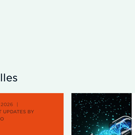
lles
 2026
|
 UPDATES BY
IO