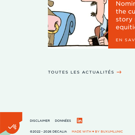
Nomin
the c
story 
equit
EN SA
TOUTES LES ACTUALITÉS
DISCLAIMER
DONNÉES
LinkedIn
©2022 - 2026 DECALIA
MADE WITH ♥ BY
BUXUMLUNIC