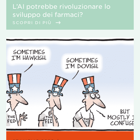
L’AI potrebbe rivoluzionare lo
sviluppo dei farmaci?
SCOPRI DI PIÙ