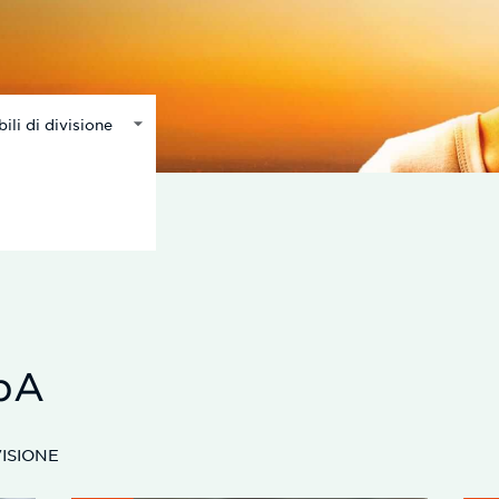
pA
VISIONE