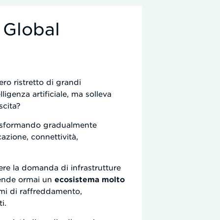
 Global
ro ristretto di grandi
ligenza artificiale, ma solleva
scita?
rasformando gradualmente
cazione, connettività,
nere la domanda di infrastrutture
prende ormai un
ecosistema molto
temi di raffreddamento,
i.