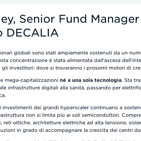
mey, Senior Fund Manager
so DECALIA
zionari globali sono stati ampiamente sostenuti da un nume
ta concentrazione è stata alimentata dall’ascesa dell’intel
i investitori: dove si troveranno i prossimi motori di cre
he mega-capitalizzazioni
né a una sola tecnologia
. Sta t
e infrastrutture digitali alla sanità, passando per elettrifi
ca.
nti investimenti dei grandi hyperscaler continuano a soste
frastruttura non si limita più ai soli semiconduttori. Com
, reti ottiche, architetture elettriche ad alta tensione, sis
uzioni in grado di accompagnare la crescita dei centri dat