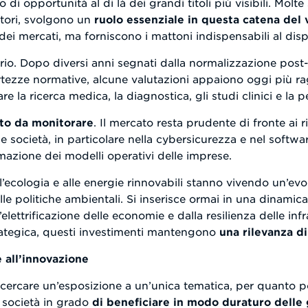
di opportunità al di là dei grandi titoli più visibili. Molt
itori, svolgono un
ruolo essenziale in questa catena del 
ei mercati, ma forniscono i mattoni indispensabili al dis
tario. Dopo diversi anni segnati dalla normalizzazione post
certezze normative, alcune valutazioni appaiono oggi più r
e la ricerca medica, la diagnostica, gli studi clinici e la 
ito da monitorare
. Il mercato resta prudente di fronte ai r
cune società, in particolare nella cybersicurezza e nel softw
mazione dei modelli operativi delle imprese.
ll’ecologia e alle energie rinnovabili stanno vivendo un’evo
le politiche ambientali. Si inserisce ormai in una dinamica
elettrificazione delle economie e dalla resilienza delle infr
rategica, questi investimenti mantengono
una rilevanza d
 all’innovazione
ricercare un’esposizione a un’unica tematica, per quanto p
le società in grado
di beneficiare in modo duraturo delle 