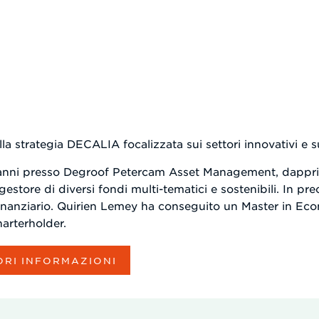
a strategia DECALIA focalizzata sui settori innovativi e s
1 anni presso Degroof Petercam Asset Management, dappr
store di diversi fondi multi-tematici e sostenibili. In pr
inanziario. Quirien Lemey ha conseguito un Master in Ec
arterholder.
ORI INFORMAZIONI