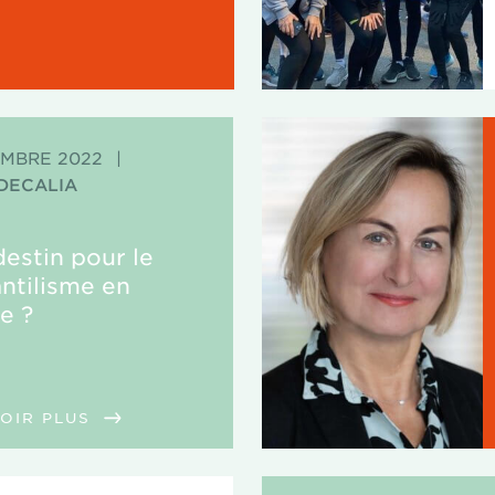
EMBRE 2022
|
 DECALIA
destin pour le
ntilisme en
e ?
VOIR PLUS