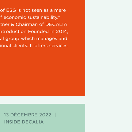
of ESG is not seen as a mere
f economic sustainability.”
rtner & Chairman of DECALIA
ntroduction Founded in 2014,
cial group which manages and
onal clients. It offers services
13 DÉCEMBRE 2022
|
INSIDE DECALIA