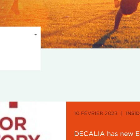
10 FÉVRIER 2023
|
INSI
DECALIA has new ES