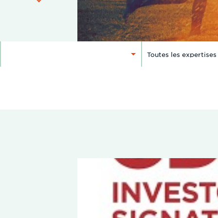
SÉLECTIONNER
SÉLECTIONNER
UN
UNE
SUJET
EXPERTISE