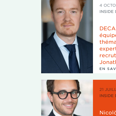
4 OCTO
INSIDE
DECAL
équip
théma
exper
recru
Jonat
EN SA
21 JUIL
INSIDE
Nicol