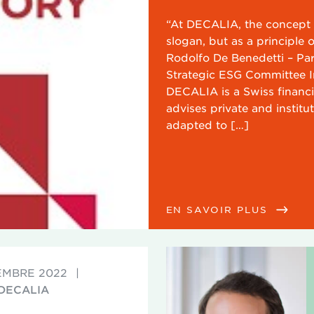
“At DECALIA, the concept 
slogan, but as a principle o
Rodolfo De Benedetti – Pa
Strategic ESG Committee I
DECALIA is a Swiss finan
advises private and instituti
adapted to […]
EN SAVOIR PLUS
EMBRE 2022
|
 DECALIA