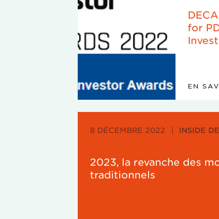
DECA
for P
Invest
EN SA
8 DÉCEMBRE 2022
|
INSIDE D
2023, la revanche des mo
traditionnels