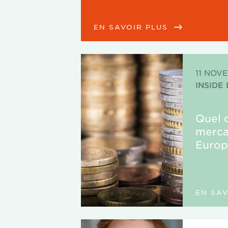
EN SAVOIR PLUS
11 NOV
INSIDE
Quel 
merca
Europ
EN SA