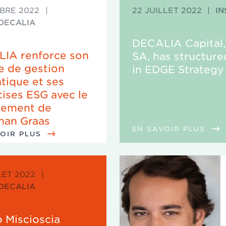
BRE 2022
|
22 JUILLET 2022
|
IN
 DECALIA
DECALIA Capital,
IA renforce son
SA, has structure
e de gestion
in EDGE Strategy
tique et ses
tises ESG avec le
tement de
han Graas
EN SAVOIR PLUS
VOIR PLUS
LET 2022
|
 DECALIA
ò Miscioscia