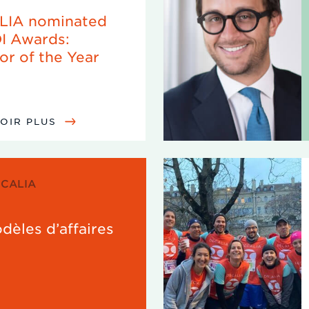
LIA nominated
DI Awards:
or of the Year
VOIR PLUS
ECALIA
dèles d’affaires