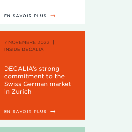
EN SAVOIR PLUS
7 NOVEMBRE 2022
|
INSIDE DECALIA
DECALIA’s strong
commitment to the
Swiss German market
in Zurich
EN SAVOIR PLUS