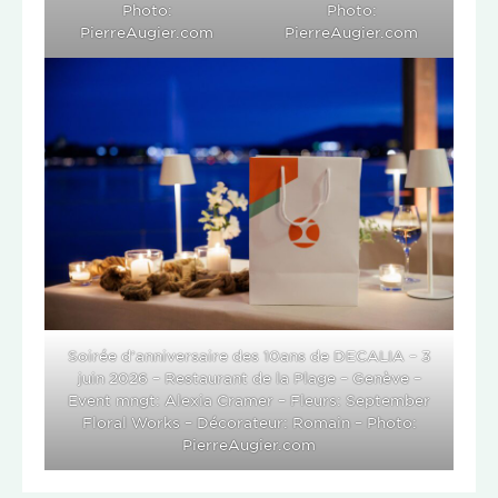
Photo:
Photo:
PierreAugier.com
PierreAugier.com
Soirée d’anniversaire des 10ans de DECALIA – 3
juin 2026 – Restaurant de la Plage – Genève –
Event mngt: Alexia Cramer – Fleurs: September
Floral Works – Décorateur: Romain – Photo:
PierreAugier.com