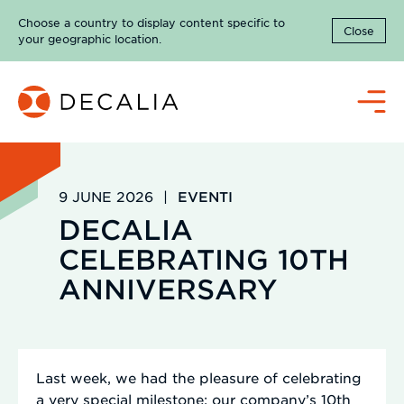
Skip
Choose a country to display content specific to
to
Close
your geographic location.
content
Menu
9 JUNE 2026
|
EVENTI
DECALIA
CELEBRATING 10TH
ANNIVERSARY
Last week, we had the pleasure of celebrating
a very special milestone: our company’s 10th