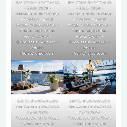
des 10ans de DECALIA
des 10ans de DECALIA
– 3 juin 2026 –
– 3 juin 2026 –
Restaurant de la Plage
Restaurant de la Plage
– Genève – Event
– Genève – Event
mngt: Alexia Cramer –
mngt: Alexia Cramer –
Fleurs: September
Fleurs: September
Floral Works –
Floral Works –
Décorateur: Romain –
Décorateur: Romain –
Photo:
Photo:
PierreAugier.com
PierreAugier.com
Soirée d’anniversaire
Soirée d’anniversaire
des 10ans de DECALIA
des 10ans de DECALIA
– 3 juin 2026 –
– 3 juin 2026 –
Restaurant de la Plage
Restaurant de la Plage
– Genève – Event
– Genève – Event