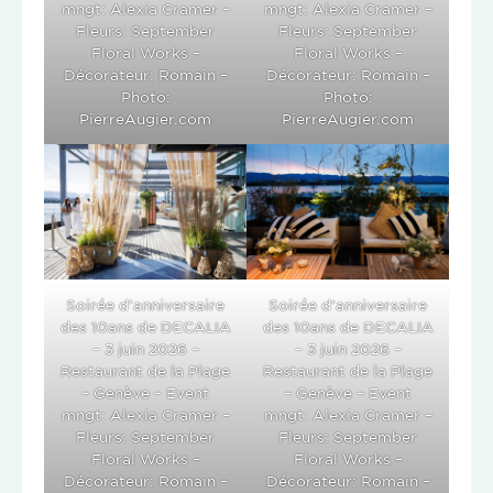
mngt: Alexia Cramer –
mngt: Alexia Cramer –
Fleurs: September
Fleurs: September
Floral Works –
Floral Works –
Décorateur: Romain –
Décorateur: Romain –
Photo:
Photo:
PierreAugier.com
PierreAugier.com
Soirée d’anniversaire
Soirée d’anniversaire
des 10ans de DECALIA
des 10ans de DECALIA
– 3 juin 2026 –
– 3 juin 2026 –
Restaurant de la Plage
Restaurant de la Plage
– Genève – Event
– Genève – Event
mngt: Alexia Cramer –
mngt: Alexia Cramer –
Fleurs: September
Fleurs: September
Floral Works –
Floral Works –
Décorateur: Romain –
Décorateur: Romain –