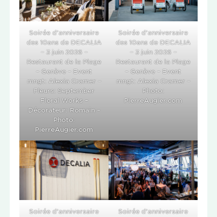
Soirée d’anniversaire
Soirée d’anniversaire
des 10ans de DECALIA
des 10ans de DECALIA
– 3 juin 2026 –
– 3 juin 2026 –
Restaurant de la Plage
Restaurant de la Plage
– Genève – Event
– Genève – Event
mngt: Alexia Cramer –
mngt: Alexia Cramer –
Fleurs: September
Photo:
Floral Works –
PierreAugier.com
Décorateur: Romain –
Photo:
PierreAugier.com
Soirée d’anniversaire
Soirée d’anniversaire