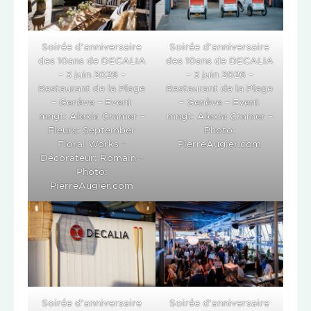
Soirée d’anniversaire
Soirée d’anniversaire
des 10ans de DECALIA
des 10ans de DECALIA
– 3 juin 2026 –
– 3 juin 2026 –
Restaurant de la Plage
Restaurant de la Plage
– Genève – Event
– Genève – Event
mngt: Alexia Cramer –
mngt: Alexia Cramer –
Fleurs: September
Photo:
Floral Works –
PierreAugier.com
Décorateur: Romain –
Photo:
PierreAugier.com
Soirée d’anniversaire
Soirée d’anniversaire