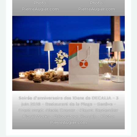
Photo:
Photo:
PierreAugier.com
PierreAugier.com
Soirée d’anniversaire des 10ans de DECALIA – 3
juin 2026 – Restaurant de la Plage – Genève –
Event mngt: Alexia Cramer – Fleurs: September
Floral Works – Décorateur: Romain – Photo:
PierreAugier.com