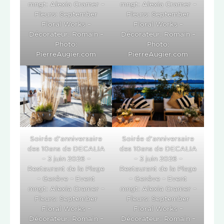
mngt: Alexia Cramer –
mngt: Alexia Cramer –
Fleurs: September
Fleurs: September
Floral Works –
Floral Works –
Décorateur: Romain –
Décorateur: Romain –
Photo:
Photo:
PierreAugier.com
PierreAugier.com
Soirée d’anniversaire
Soirée d’anniversaire
des 10ans de DECALIA
des 10ans de DECALIA
– 3 juin 2026 –
– 3 juin 2026 –
Restaurant de la Plage
Restaurant de la Plage
– Genève – Event
– Genève – Event
mngt: Alexia Cramer –
mngt: Alexia Cramer –
Fleurs: September
Fleurs: September
Floral Works –
Floral Works –
Décorateur: Romain –
Décorateur: Romain –