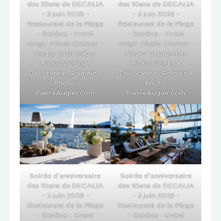
des 10ans de DECALIA
des 10ans de DECALIA
– 3 juin 2026 –
– 3 juin 2026 –
Restaurant de la Plage
Restaurant de la Plage
– Genève – Event
– Genève – Event
mngt: Alexia Cramer –
mngt: Alexia Cramer –
Fleurs: September
Fleurs: September
Floral Works –
Floral Works –
Décorateur: Romain –
Décorateur: Romain –
Photo:
Photo:
PierreAugier.com
PierreAugier.com
Soirée d’anniversaire
Soirée d’anniversaire
des 10ans de DECALIA
des 10ans de DECALIA
– 3 juin 2026 –
– 3 juin 2026 –
Restaurant de la Plage
Restaurant de la Plage
– Genève – Event
– Genève – Event