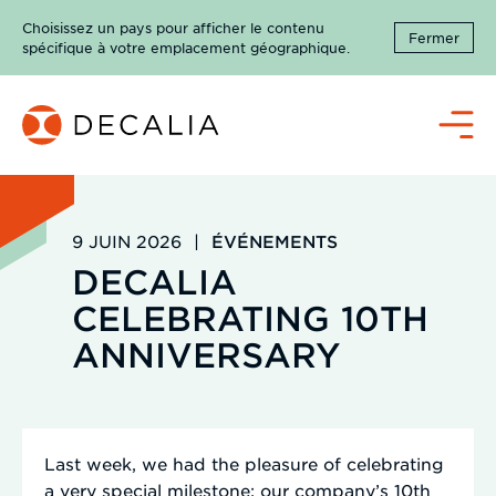
Passer
Choisissez un pays pour afficher le contenu
au
Fermer
spécifique à votre emplacement géographique.
contenu
Menu
9 JUIN 2026
|
ÉVÉNEMENTS
DECALIA
CELEBRATING 10TH
ANNIVERSARY
Last week, we had the pleasure of celebrating
a very special milestone: our company’s 10th