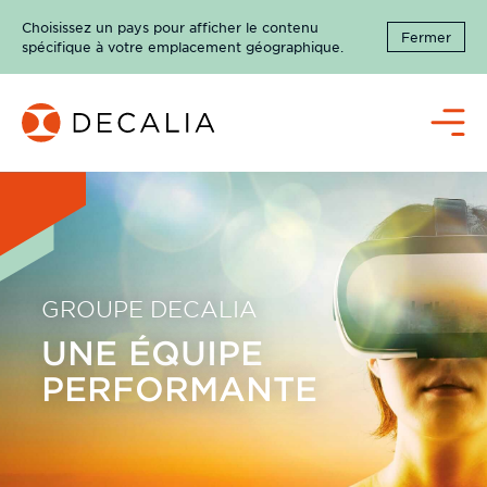
Passer
Choisissez un pays pour afficher le contenu
au
Fermer
spécifique à votre emplacement géographique.
contenu
Menu
GROUPE DECALIA
UNE ÉQUIPE
PERFORMANTE