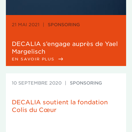
21 MAI 2021
|
SPONSORING
DECALIA s’engage auprès de Yael
Margelisch
EN SAVOIR PLUS
10 SEPTEMBRE 2020
|
SPONSORING
DECALIA soutient la fondation
Colis du Cœur