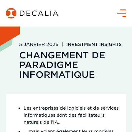
Passer
au
Menu
contenu
5 JANVIER 2026
|
INVESTMENT INSIGHTS
CHANGEMENT DE
PARADIGME
INFORMATIQUE
Les entreprises de logiciels et de services
informatiques sont des facilitateurs
naturels de l’IA…
… mais voient également leurs modèles